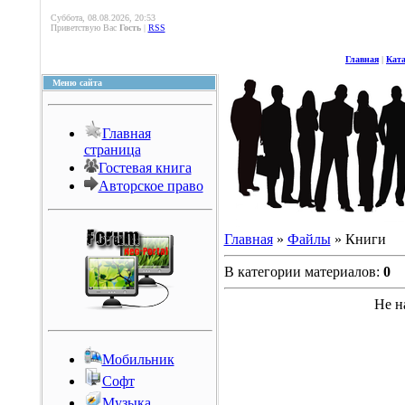
Суббота, 08.08.2026, 20:53
Приветствую Вас
Гость
|
RSS
Главная
|
Кат
Меню сайта
Главная
страница
Гостевая книга
Авторское право
Главная
»
Файлы
» Книги
В категории материалов:
0
Не н
Мобильник
Софт
Музыка