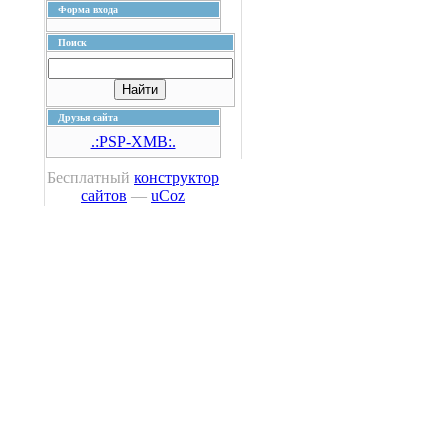
Форма входа
Поиск
Друзья сайта
.:PSP-XMB:.
Бесплатный
конструктор
сайтов
—
uCoz